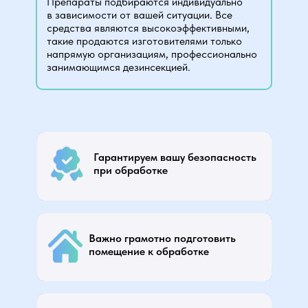
Препараты подбираются индивидуально
в зависимости от вашей ситуации. Все
средства являются высокоэффективными,
такие продаются изготовителями только
напрямую организациям, профессионально
занимающимся дезинсекцией.
Средства безопасны для взрослых, детей, животных и
растений.
Гарантируем вашу безопасность
Ваша мебель не пострадает от действия препаратов.
Все препараты прошли испытания и сертификацию.
при обработке
У препаратов отсутствует запах, поэтому находиться в
помещении после обработки будет комфортно.
Перед обработкой оператор подробно расскажет, как
подготовить помещение (отодвинуть мебель от стен и
Важно грамотно подготовить
снять ковры; убрать в герметичные пакеты одежду,
помещение к обработке
посуду, еду; обеспечить доступ к труднодоступным
местам – под ванной, раковиной).