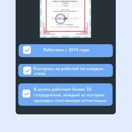
Работаем с 2014 года
Контроль за работой на каждом
этапе
В штате работает более 50
сотрудников, каждый из которых
проходит постоянную аттестацию