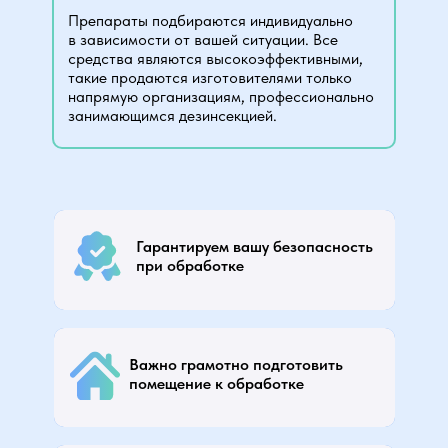
Препараты подбираются индивидуально
в зависимости от вашей ситуации. Все
средства являются высокоэффективными,
такие продаются изготовителями только
напрямую организациям, профессионально
занимающимся дезинсекцией.
Средства безопасны для взрослых, детей, животных и
растений.
Гарантируем вашу безопасность
Ваша мебель не пострадает от действия препаратов.
Все препараты прошли испытания и сертификацию.
при обработке
У препаратов отсутствует запах, поэтому находиться в
помещении после обработки будет комфортно.
Перед обработкой оператор подробно расскажет, как
подготовить помещение (отодвинуть мебель от стен и
Важно грамотно подготовить
снять ковры; убрать в герметичные пакеты одежду,
помещение к обработке
посуду, еду; обеспечить доступ к труднодоступным
местам – под ванной, раковиной).