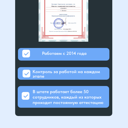
Работаем с 2014 года
Контроль за работой на каждом
этапе
В штате работает более 50
сотрудников, каждый из которых
проходит постоянную аттестацию